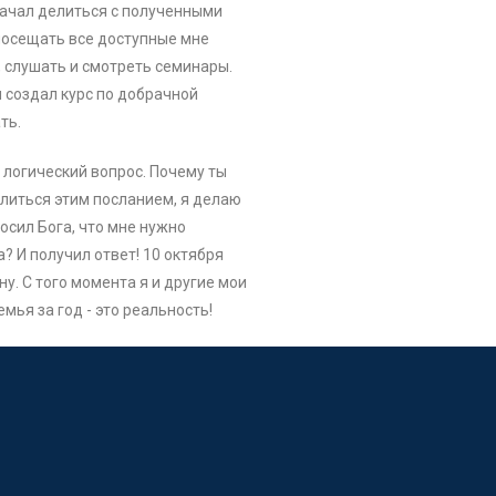
 начал делиться с полученными
 посещать все доступные мне
, слушать и смотреть семинары.
я создал курс по добрачной
ть.
и логический вопрос. Почему ты
делиться этим посланием, я делаю
росил Бога, что мне нужно
? И получил ответ! 10 октября
у. С того момента я и другие мои
мья за год - это реальность!