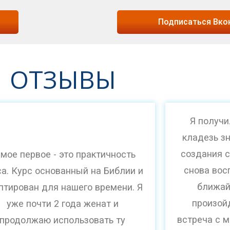
Подписаться Вко
ОТЗЫВЫ
Я получи
кладезь з
создания с
мое первое - это практичность
снова вос
са. Курс основанный на Библии и
ближай
птирован для нашего времени. Я
произой
уже почти 2 года женат и
встреча с м
продолжаю использовать ту