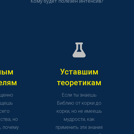
Кому будет полезен интенсив?
ным
Уставшим
елям
теоретикам
ященно
Если ты знаешь
ищешь
Библию от корки до
сего
корки, но не имеешь
ства, но
мудрости, как
, почему
применить эти знания