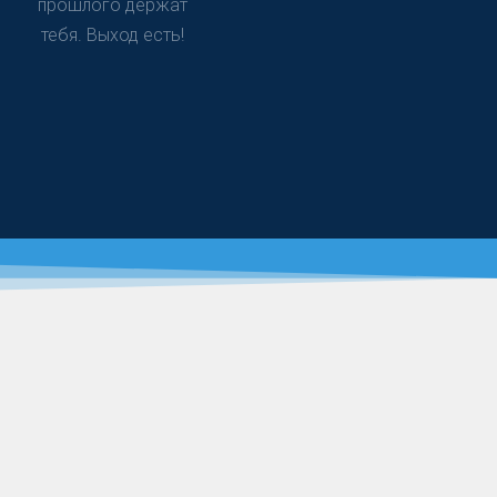
прошлого держат
тебя. Выход есть!