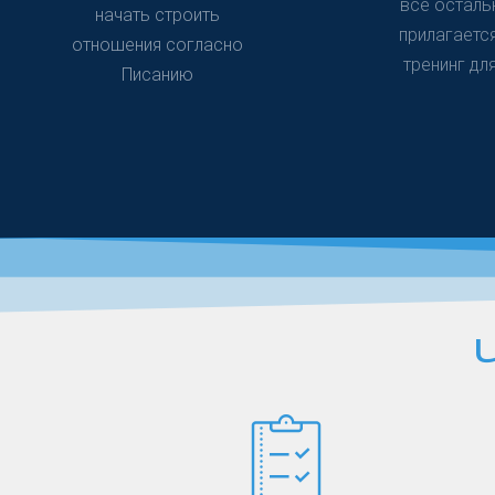
все осталь
начать строить
прилагается
отношения согласно
тренинг для
Писанию