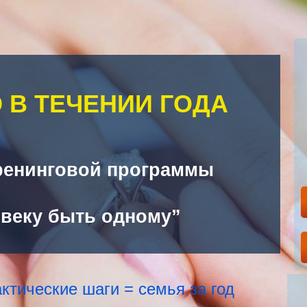
 В ТЕЧЕНИИ ГОДА
тренинговой программы
веку быть одному”
ктические шаги = семья за год