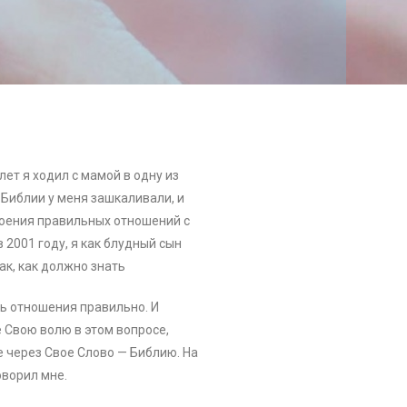
лет я ходил с мамой в одну из
 Библии у меня зашкаливали, и
троения правильных отношений с
2001 году, я как блудный сын
так, как должно знать
ть отношения правильно. И
 Свою волю в этом вопросе,
е через Свое Слово — Библию. На
оворил мне.