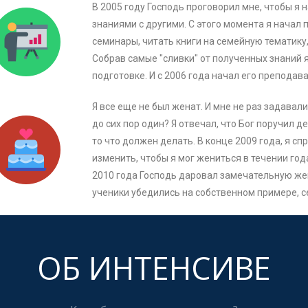
В 2005 году Господь проговорил мне, чтобы я
знаниями с другими. С этого момента я начал
семинары, читать книги на семейную тематику
Собрав самые "сливки" от полученных знаний 
подготовке. И с 2006 года начал его преподава
Я все еще не был женат. И мне не раз задавал
до сих пор один? Я отвечал, что Бог поручил 
то что должен делать. В конце 2009 года, я сп
изменить, чтобы я мог жениться в течении года
2010 года Господь даровал замечательную жен
ученики убедились на собственном примере, се
ОБ ИНТЕНСИВЕ