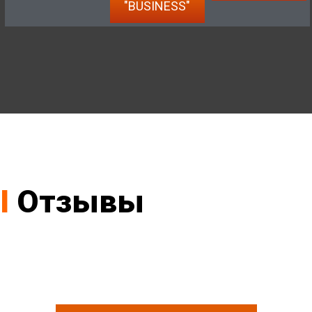
"BUSINESS"
I
Отзывы