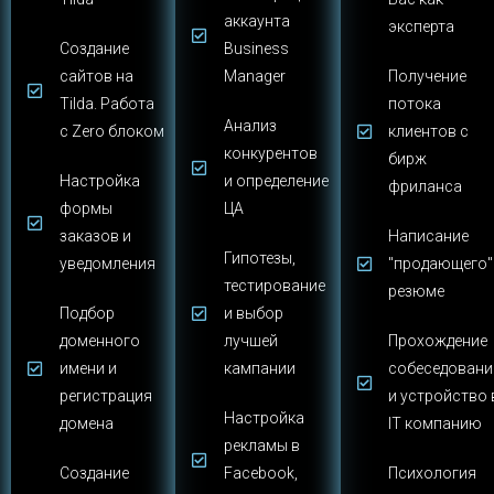
аккаунта
эксперта
Создание
Business
сайтов на
Manager
Получение
Tilda. Работа
потока
Анализ
с Zero блоком
клиентов с
конкурентов
бирж
Настройка
и определение
фриланса
формы
ЦА
заказов и
Написание
Гипотезы,
уведомления
"продающего"
тестирование
резюме
Подбор
и выбор
доменного
лучшей
Прохождение
имени и
кампании
собеседовани
регистрация
и устройство 
Настройка
домена
IT компанию
рекламы в
Создание
Facebook,
Психология