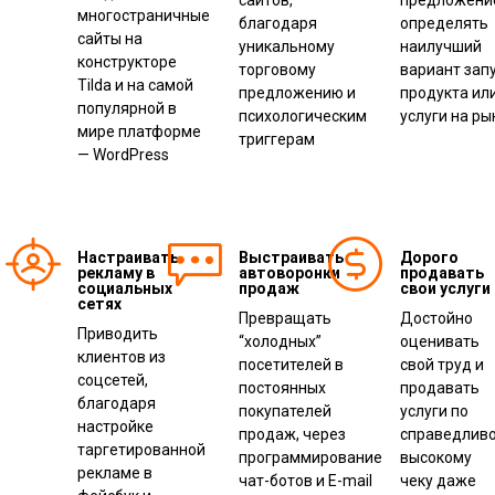
сайтов,
предложени
многостраничные
благодаря
определять
сайты на
уникальному
наилучший
конструкторе
торговому
вариант зап
Tilda и на самой
предложению и
продукта ил
популярной в
психологическим
услуги на ры
мире платформе
триггерам
— WordPress
Настраивать
Выстраивать
Дорого
рекламу в
автоворонки
продавать
социальных
продаж
свои услуги
сетях
Превращать
Достойно
Приводить
“холодных”
оценивать
клиентов из
посетителей в
свой труд и
соцсетей,
постоянных
продавать
благодаря
покупателей
услуги по
настройке
продаж, через
справедливо
таргетированной
программирование
высокому
рекламе в
чат-ботов и E-mail
чеку даже