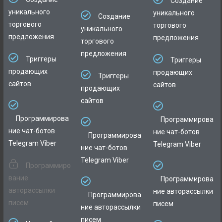
Создание
уникального
уникального
Создание
торгового
торгового
уникального
предложения
предложения
торгового
предложения
Триггеры
Триггеры
продающих
продающих
Триггеры
сайтов
сайтов
продающих
сайтов
Программирова
Программирова
ние чат-ботов
ние чат-ботов
Программирова
Telegram Viber
Telegram Viber
ние чат-ботов
Telegram Viber
Программиро
вание
Программирова
авторассылки
ние авторассылки
Программирова
писем
писем
ние авторассылки
писем