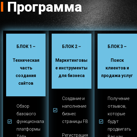
I
Программа
БЛОК 1 –
БЛОК 2 –
БЛОК 3 –
Техническая
Маркетинговы
Поиск
часть
е инструменты
клиентов и
создания
для бизнеса
продажа услуг
сайтов
Создание и
Получение
Обзор
наполнение
отзывов,
базового
бизнес
которые
функционала
страницы FB
будут
платформы
продвигать
Регистрация
Tilda
Вас как