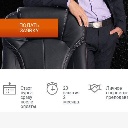
ПОДАТЬ
ЗАЯВКУ
Старт
23
Личное
курса
занятия
сопровож
сразу
2
преподав
после
месяца
оплаты