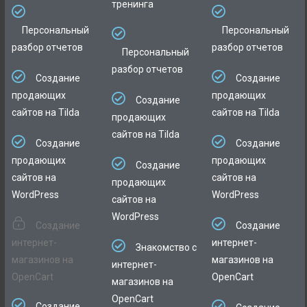
тренинга
Персональный
Персональный
разбор отчетов
разбор отчетов
Персональный
разбор отчетов
Создание
Создание
продающих
продающих
Создание
сайтов на Tilda
сайтов на Tilda
продающих
сайтов на Tilda
Создание
Создание
продающих
продающих
Создание
сайтов на
сайтов на
продающих
WordPress
WordPress
сайтов на
WordPress
Создание
Создание
интернет-
интернет-
Знакомство с
магазинов на
магазинов на
интернет-
OpenCart
OpenCart
магазинов на
OpenCart
Создание